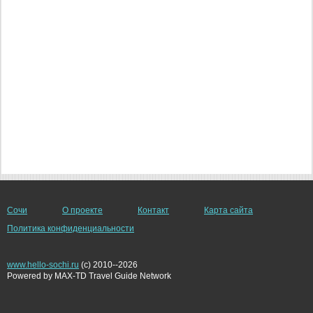
Сочи
О проекте
Контакт
Карта сайта
Политика конфиденциальности
www.hello-sochi.ru
(c) 2010--2026
Powered by MAX-TD Travel Guide Network