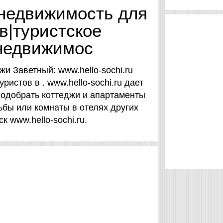
 недвижимость для
в|туристское
 недвижимос
и Заветный: www.hello-sochi.ru
истов в . www.hello-sochi.ru дает
одобрать коттеджи и апартаменты
ьбы или комнаты в отелях других
к www.hello-sochi.ru.